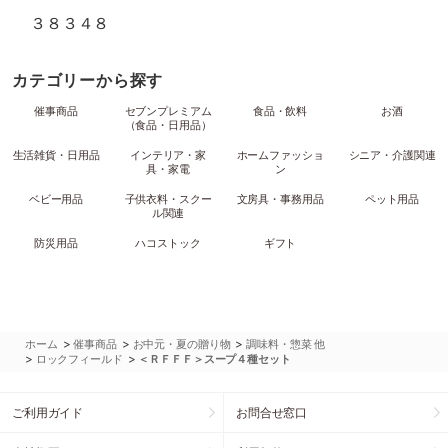
３８３４８
カテゴリーから探す
催事商品
セブンプレミアム
食品・飲料
お酒
（食品・日用品）
生活雑貨・日用品
インテリア・家
ホームファッショ
シニア・介護関連
具・家電
ン
ベビー用品
子供衣料・スクー
文房具・事務用品
ペット用品
ル関連
防災用品
ハコストック
ギフト
>
>
>
ホーム
催事商品
お中元・夏の贈り物
調味料・惣菜 他
>
>
ロックフィールド
＜ＲＦＦＦ＞スープ４種セット
ご利用ガイド
お問合せ窓口