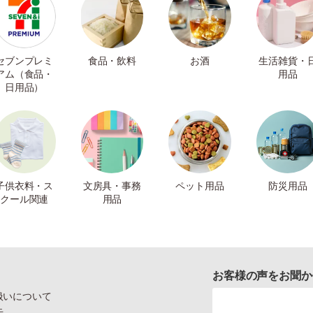
セブンプレミ
食品・飲料
お酒
生活雑貨・
アム（食品・
用品
日用品）
子供衣料・ス
文房具・事務
ペット用品
防災用品
クール関連
用品
お客様の声をお聞か
扱いについて
示