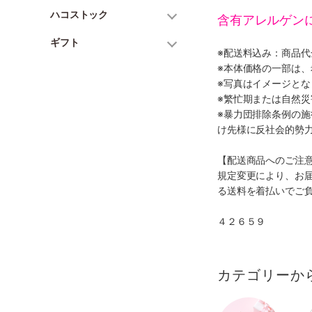
ハコストック
含有アレルゲン
ギフト
※配送料込み：商品
※本体価格の一部は
※写真はイメージとな
※繁忙期または自然
※暴力団排除条例の
け先様に反社会的勢
【配送商品へのご注
規定変更により、お
る送料を着払いでご
４２６５９
カテゴリーか