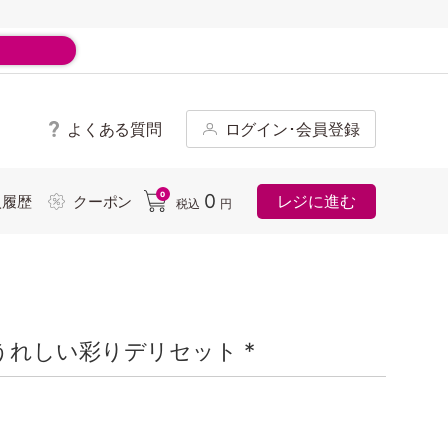
よくある質問
ログイン･会員登録
ド
0
0
レジに進む
入履歴
クーポン
税込
円
れしい彩りデリセット *