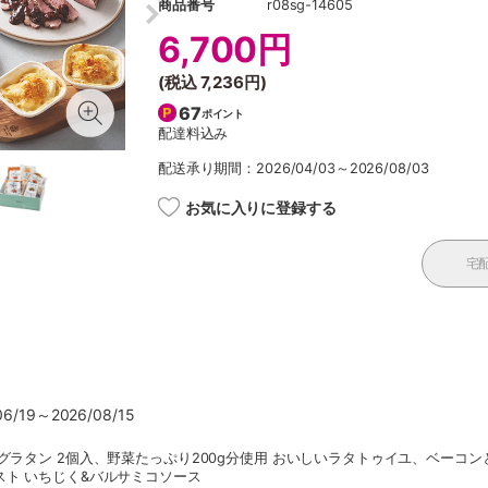
商品番号
r08sg-14605
6,700円
(税込
7,236円
)
67
ポイント
配達料込み
配送承り期間：2026/04/03～2026/08/03
お気に入りに登録する
宅
/19～2026/08/15
グラタン 2個入、野菜たっぷり200g分使用 おいしいラタトゥイユ、ベー
ト いちじく&バルサミコソース