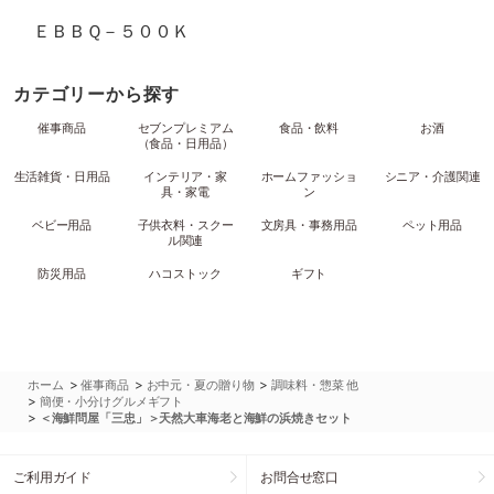
ＥＢＢＱ－５００Ｋ
カテゴリーから探す
催事商品
セブンプレミアム
食品・飲料
お酒
（食品・日用品）
生活雑貨・日用品
インテリア・家
ホームファッショ
シニア・介護関連
具・家電
ン
ベビー用品
子供衣料・スクー
文房具・事務用品
ペット用品
ル関連
防災用品
ハコストック
ギフト
>
>
>
ホーム
催事商品
お中元・夏の贈り物
調味料・惣菜 他
>
簡便・小分けグルメギフト
>
＜海鮮問屋「三忠」＞天然大車海老と海鮮の浜焼きセット
ご利用ガイド
お問合せ窓口