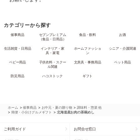
カテゴリーから探す
催事商品
セブンプレミアム
食品・飲料
お酒
（食品・日用品）
生活雑貨・日用品
インテリア・家
ホームファッショ
シニア・介護関連
具・家電
ン
ベビー用品
子供衣料・スクー
文房具・事務用品
ペット用品
ル関連
防災用品
ハコストック
ギフト
>
>
>
ホーム
催事商品
お中元・夏の贈り物
調味料・惣菜 他
>
>
簡便・小分けグルメギフト
北海道産お肉の茶碗めし
ご利用ガイド
お問合せ窓口