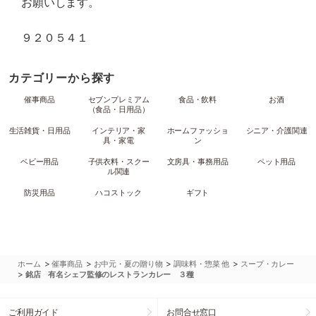
お願いします。
９２０５４１
カテゴリーから探す
催事商品
セブンプレミアム
食品・飲料
お酒
（食品・日用品）
生活雑貨・日用品
インテリア・家
ホームファッショ
シニア・介護関連
具・家電
ン
ベビー用品
子供衣料・スクー
文房具・事務用品
ペット用品
ル関連
防災用品
ハコストック
ギフト
>
>
>
>
ホーム
催事商品
お中元・夏の贈り物
調味料・惣菜 他
スープ・カレー
>
銘店 有名シェフ監修のレストランカレー ３種
ご利用ガイド
お問合せ窓口