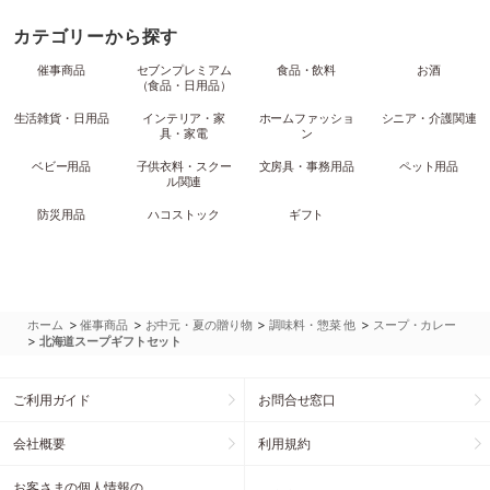
カテゴリーから探す
催事商品
セブンプレミアム
食品・飲料
お酒
（食品・日用品）
生活雑貨・日用品
インテリア・家
ホームファッショ
シニア・介護関連
具・家電
ン
ベビー用品
子供衣料・スクー
文房具・事務用品
ペット用品
ル関連
防災用品
ハコストック
ギフト
>
>
>
>
ホーム
催事商品
お中元・夏の贈り物
調味料・惣菜 他
スープ・カレー
>
北海道スープギフトセット
ご利用ガイド
お問合せ窓口
会社概要
利用規約
お客さまの個人情報の