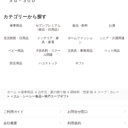
ＳＧ－３０Ｄ
カテゴリーから探す
催事商品
セブンプレミアム
食品・飲料
お酒
（食品・日用品）
生活雑貨・日用品
インテリア・家
ホームファッショ
シニア・介護関連
具・家電
ン
ベビー用品
子供衣料・スクー
文房具・事務用品
ペット用品
ル関連
防災用品
ハコストック
ギフト
>
>
>
>
ホーム
催事商品
お中元・夏の贈り物
調味料・惣菜 他
スープ・カレー
>
＜エム・シーシー食品＞神戸スープギフト
ご利用ガイド
お問合せ窓口
会社概要
利用規約