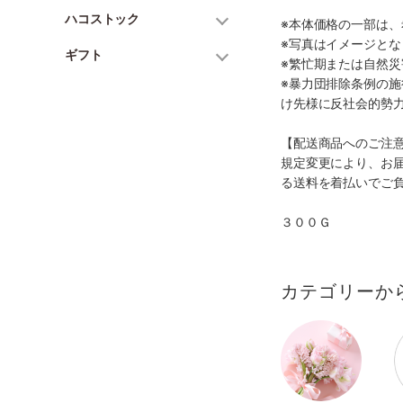
ハコストック
※本体価格の一部は
※写真はイメージとな
ギフト
※繁忙期または自然
※暴力団排除条例の
け先様に反社会的勢
【配送商品へのご注
規定変更により、お
る送料を着払いでご
３００Ｇ
カテゴリーか