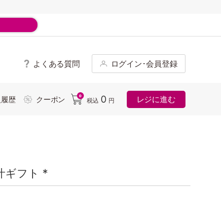
よくある質問
ログイン･会員登録
ド
0
0
レジに進む
入履歴
クーポン
税込
円
ギフト *