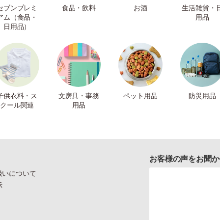
セブンプレミ
食品・飲料
お酒
生活雑貨・
アム（食品・
用品
日用品）
子供衣料・ス
文房具・事務
ペット用品
防災用品
クール関連
用品
お客様の声をお聞か
扱いについて
示