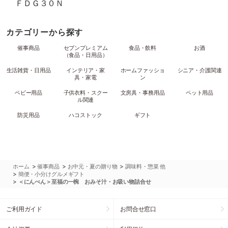
ＦＤＧ３０Ｎ
カテゴリーから探す
催事商品
セブンプレミアム
食品・飲料
お酒
（食品・日用品）
生活雑貨・日用品
インテリア・家
ホームファッショ
シニア・介護関連
具・家電
ン
ベビー用品
子供衣料・スクー
文房具・事務用品
ペット用品
ル関連
防災用品
ハコストック
ギフト
>
>
>
ホーム
催事商品
お中元・夏の贈り物
調味料・惣菜 他
>
簡便・小分けグルメギフト
>
＜にんべん＞至福の一椀 おみそ汁・お吸い物詰合せ
ご利用ガイド
お問合せ窓口