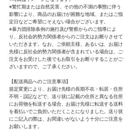
※繁忙期または自然災害、その他の不測の事態に伴う
影響により、商品のお届けが困難な地域、またはご指
定日などご希望にそえない場合がございます。
※暴力団排除条例の施行及び警察からのご指導によ
り、反社会的勢力関係者からのご注文はお断りさせて
いただきます。なお、ご依頼主様、あるいは、お届け
先様に反社会的勢力関係者が含まれている場合は、ご
注文をお受けした後でもお取引をお断りすることがご
ざいますので、ご了承ください。
【配送商品へのご注意事項】
規定変更により、お届け先様の長期不在・転居・住所
不明・誤記などで、送り状に記載の住所と異なる住所
にお荷物を転送する場合、お届け先様に転送する送料
を着払いでご負担いただくことになりました。送り状
にご記入の際は、お間違いがないよう十分にご注意を
お願いします。