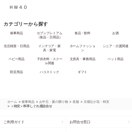
ＨＷ４０
カテゴリーから探す
催事商品
セブンプレミアム
食品・飲料
お酒
（食品・日用品）
生活雑貨・日用品
インテリア・家
ホームファッショ
シニア・介護関連
具・家電
ン
ベビー用品
子供衣料・スクー
文房具・事務用品
ペット用品
ル関連
防災用品
ハコストック
ギフト
>
>
>
>
ホーム
催事商品
お中元・夏の贈り物
老舗
京都辻が花・柿安
>
＜柿安＞料亭しぐれ煮詰合せ
ご利用ガイド
お問合せ窓口