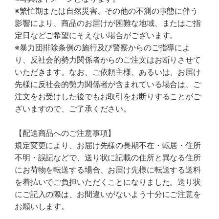
※繁忙期または自然災害、その他の不測の事態に伴う
影響により、商品のお届けが困難な地域、またはご指
定日などご希望にそえない場合がございます。
※暴力団排除条例の施行及び警察からのご指導によ
り、反社会的勢力関係者からのご注文はお断りさせて
いただきます。なお、ご依頼主様、あるいは、お届け
先様に反社会的勢力関係者が含まれている場合は、ご
注文をお受けした後でもお取引をお断りすることがご
ざいますので、ご了承ください。
【配送商品へのご注意事項】
規定変更により、お届け先様の長期不在・転居・住所
不明・誤記などで、送り状に記載の住所と異なる住所
にお荷物を転送する場合、お届け先様に転送する送料
を着払いでご負担いただくことになりました。送り状
にご記入の際は、お間違いがないよう十分にご注意を
お願いします。