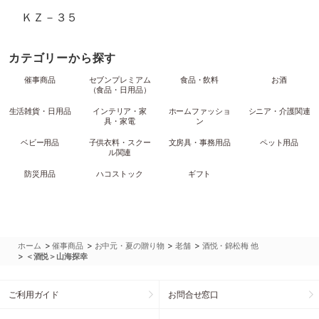
ＫＺ－３５
カテゴリーから探す
催事商品
セブンプレミアム
食品・飲料
お酒
（食品・日用品）
生活雑貨・日用品
インテリア・家
ホームファッショ
シニア・介護関連
具・家電
ン
ベビー用品
子供衣料・スクー
文房具・事務用品
ペット用品
ル関連
防災用品
ハコストック
ギフト
>
>
>
>
ホーム
催事商品
お中元・夏の贈り物
老舗
酒悦・錦松梅 他
>
＜酒悦＞山海探幸
ご利用ガイド
お問合せ窓口