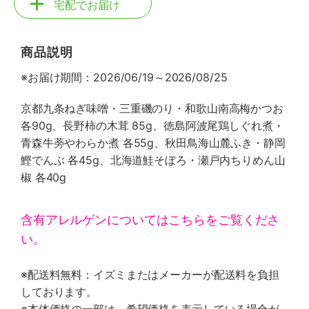
宅配でお届け
商品説明
※お届け期間：2026/06/19～2026/08/25
京都九条ねぎ味噌・三重磯のり・和歌山南高梅かつお
各90g、長野柿の木茸 85g、徳島阿波尾鶏しぐれ煮・
青森牛蒡やわらか煮 各55g、秋田鳥海山麓ふき・静岡
鰹でんぶ 各45g、北海道鮭そぼろ・瀬戸内ちりめん山
椒 各40g
含有アレルゲンについてはこちらをご覧くださ
い。
※配送料無料：イズミまたはメーカーが配送料を負担
しております。