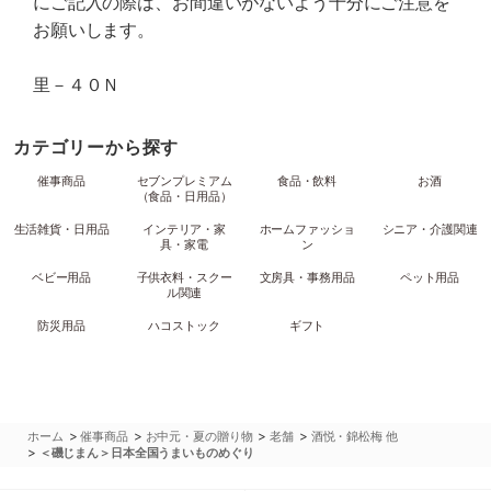
にご記入の際は、お間違いがないよう十分にご注意を
お願いします。
里－４０Ｎ
カテゴリーから探す
催事商品
セブンプレミアム
食品・飲料
お酒
（食品・日用品）
生活雑貨・日用品
インテリア・家
ホームファッショ
シニア・介護関連
具・家電
ン
ベビー用品
子供衣料・スクー
文房具・事務用品
ペット用品
ル関連
防災用品
ハコストック
ギフト
>
>
>
>
ホーム
催事商品
お中元・夏の贈り物
老舗
酒悦・錦松梅 他
>
＜磯じまん＞日本全国うまいものめぐり