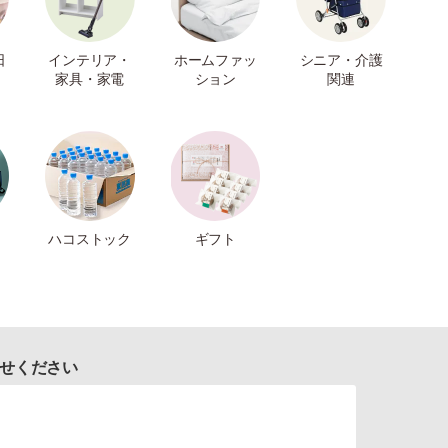
日
インテリア・
ホームファッ
シニア・介護
家具・家電
ション
関連
ハコストック
ギフト
せください