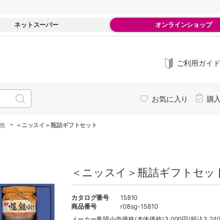
ネットスーパー
オンラインショップ
ご利用ガイ
お気に入り
購
-
他
＜ニッスイ＞瓶詰ギフトセット
＜ニッスイ＞瓶詰ギフトセット
カタログ番号
15810
商品番号
r08sg-15810
メーカー希望小売価格
(本体価格)3,000円(税込3,24