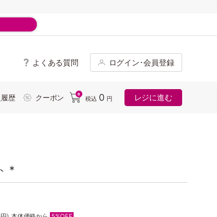
よくある質問
ログイン･会員登録
ド
0
0
レジに進む
入履歴
クーポン
税込
円
 *
0円)
本体価格から
5%OFF