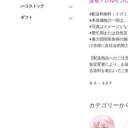
含有アレルゲン
ハコストック
※配送料無料：イズ
ギフト
※本体価格の一部は
※写真はイメージとな
※繁忙期または自然
※暴力団排除条例の
け先様に反社会的勢
【配送商品へのご注
規定変更により、お
る送料を着払いでご
ＢＡ－３０Ｆ
カテゴリーか