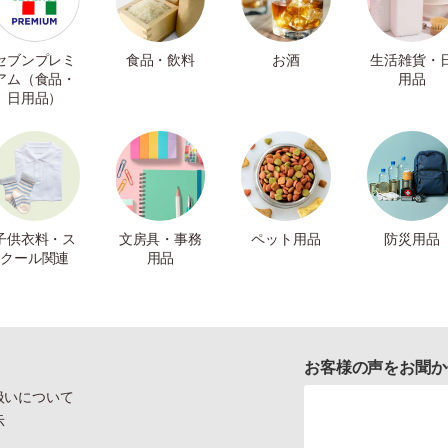
セブンプレミ
食品・飲料
お酒
生活雑貨・
アム（食品・
用品
日用品）
子供衣料・ス
文房具・事務
ペット用品
防災用品
クール関連
用品
お客様の声をお聞か
扱いについて
示