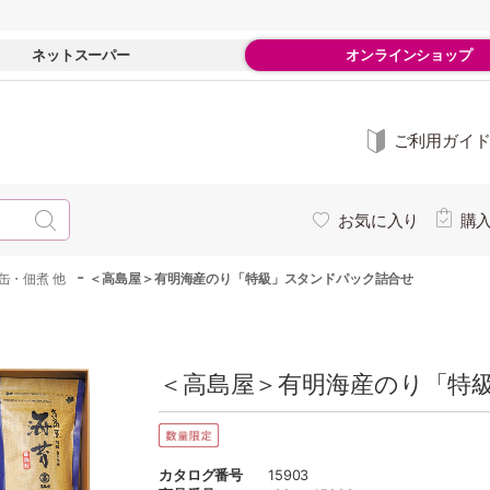
ネットスーパー
オンラインショップ
ご利用ガイ
お気に入り
購
-
缶・佃煮 他
＜高島屋＞有明海産のり「特級」スタンドパック詰合せ
＜高島屋＞有明海産のり「特級
カタログ番号
15903