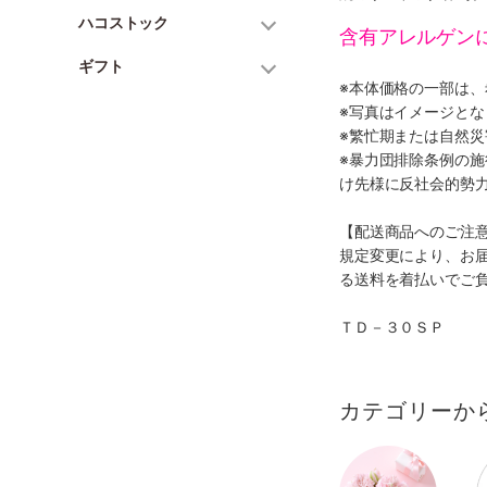
ハコストック
含有アレルゲン
ギフト
※本体価格の一部は
※写真はイメージとな
※繁忙期または自然
※暴力団排除条例の
け先様に反社会的勢
【配送商品へのご注
規定変更により、お
る送料を着払いでご
ＴＤ－３０ＳＰ
カテゴリーか