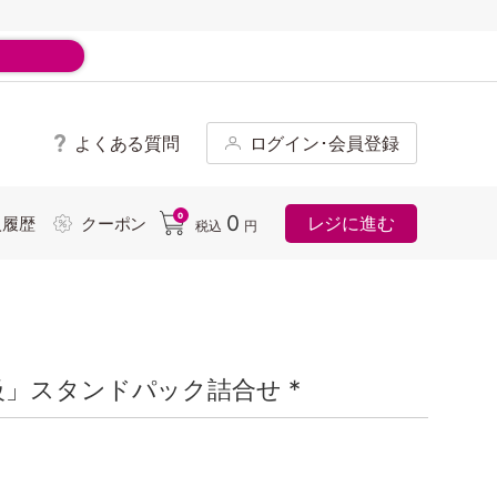
よくある質問
ログイン･会員登録
ド
0
0
レジに進む
入履歴
クーポン
税込
円
」スタンドパック詰合せ *