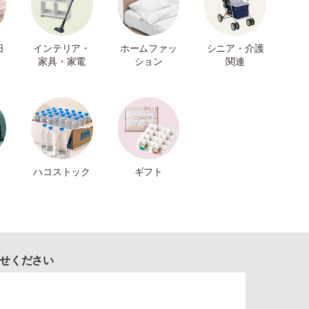
日
インテリア・
ホームファッ
シニア・介護
家具・家電
ション
関連
ハコストック
ギフト
せください