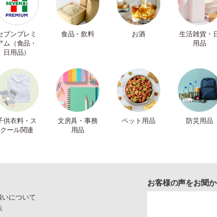
セブンプレミ
食品・飲料
お酒
生活雑貨・
アム（食品・
用品
日用品）
子供衣料・ス
文房具・事務
ペット用品
防災用品
クール関連
用品
お客様の声をお聞か
扱いについて
示