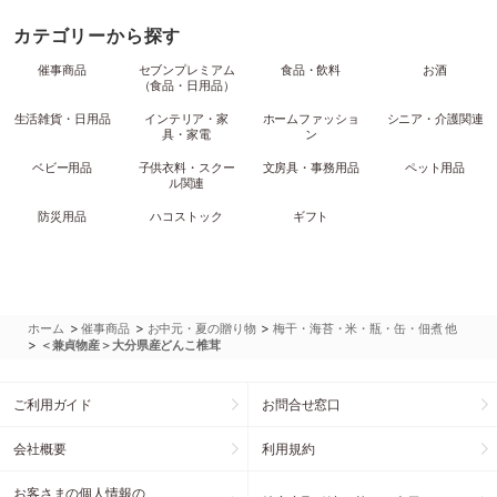
カテゴリーから探す
催事商品
セブンプレミアム
食品・飲料
お酒
（食品・日用品）
生活雑貨・日用品
インテリア・家
ホームファッショ
シニア・介護関連
具・家電
ン
ベビー用品
子供衣料・スクー
文房具・事務用品
ペット用品
ル関連
防災用品
ハコストック
ギフト
>
>
>
ホーム
催事商品
お中元・夏の贈り物
梅干・海苔・米・瓶・缶・佃煮 他
>
＜兼貞物産＞大分県産どんこ椎茸
ご利用ガイド
お問合せ窓口
会社概要
利用規約
お客さまの個人情報の