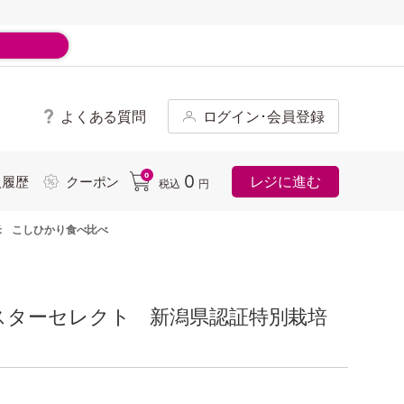
よくある質問
ログイン･会員登録
ド
0
0
レジに進む
入履歴
クーポン
税込
円
米 こしひかり食べ比べ
スターセレクト 新潟県認証特別栽培