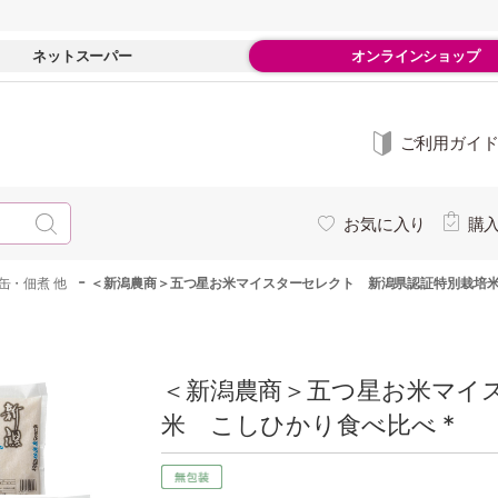
ネットスーパー
オンラインショップ
ご利用ガイ
お気に入り
購
-
缶・佃煮 他
＜新潟農商＞五つ星お米マイスターセレクト 新潟県認証特別栽培
＜新潟農商＞五つ星お米マイ
米 こしひかり食べ比べ *