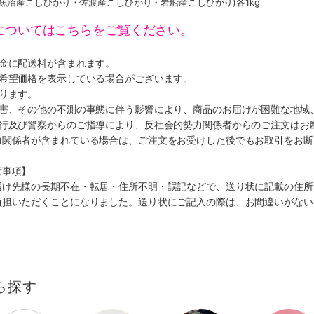
魚沼産こしひかり・佐渡産こしひかり・岩船産こしひかり)各1kg
についてはこちらをご覧ください。
代金に配送料が含まれます。
、希望価格を表示している場合がございます。
ります。
災害、その他の不測の事態に伴う影響により、商品のお届けが困難な地域
施行及び警察からのご指導により、反社会的勢力関係者からのご注文はお
力関係者が含まれている場合は、ご注文をお受けした後でもお取引をお断
意事項】
届け先様の長期不在・転居・住所不明・誤記などで、送り状に記載の住所
負担いただくことになりました。送り状にご記入の際は、お間違いがない
ら探す