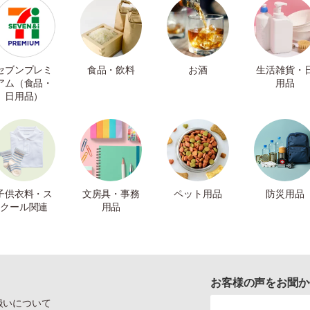
セブンプレミ
食品・飲料
お酒
生活雑貨・
アム（食品・
用品
日用品）
子供衣料・ス
文房具・事務
ペット用品
防災用品
クール関連
用品
お客様の声をお聞か
扱いについて