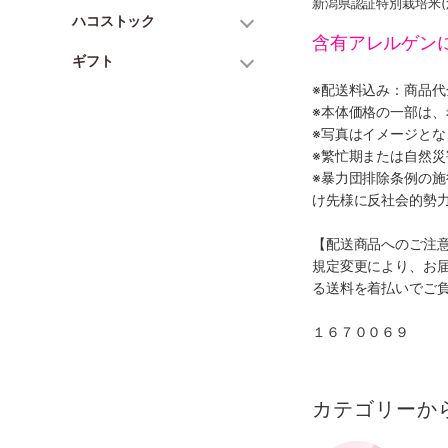
新潟県認証特別栽培米(
ハコストック
含有アレルゲン
ギフト
※配送料込み：商品
※本体価格の一部は
※写真はイメージとな
※繁忙期または自然
※暴力団排除条例の
け先様に反社会的勢
【配送商品へのご注
規定変更により、お
る送料を着払いでご
１６７００６９
カテゴリーか