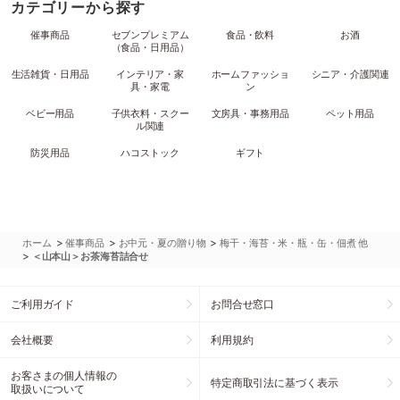
カテゴリーから探す
催事商品
セブンプレミアム
食品・飲料
お酒
（食品・日用品）
生活雑貨・日用品
インテリア・家
ホームファッショ
シニア・介護関連
具・家電
ン
ベビー用品
子供衣料・スクー
文房具・事務用品
ペット用品
ル関連
防災用品
ハコストック
ギフト
>
>
>
ホーム
催事商品
お中元・夏の贈り物
梅干・海苔・米・瓶・缶・佃煮 他
>
＜山本山＞お茶海苔詰合せ
ご利用ガイド
お問合せ窓口
会社概要
利用規約
お客さまの個人情報の
特定商取引法に基づく表示
取扱いについて