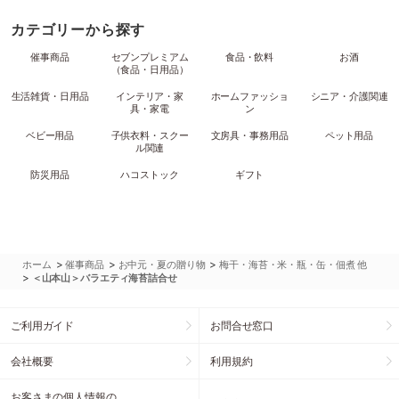
カテゴリーから探す
催事商品
セブンプレミアム
食品・飲料
お酒
（食品・日用品）
生活雑貨・日用品
インテリア・家
ホームファッショ
シニア・介護関連
具・家電
ン
ベビー用品
子供衣料・スクー
文房具・事務用品
ペット用品
ル関連
防災用品
ハコストック
ギフト
>
>
>
ホーム
催事商品
お中元・夏の贈り物
梅干・海苔・米・瓶・缶・佃煮 他
>
＜山本山＞バラエティ海苔詰合せ
ご利用ガイド
お問合せ窓口
会社概要
利用規約
お客さまの個人情報の