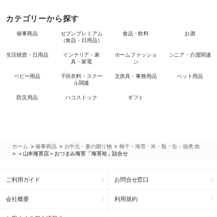
カテゴリーから探す
催事商品
セブンプレミアム
食品・飲料
お酒
（食品・日用品）
生活雑貨・日用品
インテリア・家
ホームファッショ
シニア・介護関連
具・家電
ン
ベビー用品
子供衣料・スクー
文房具・事務用品
ペット用品
ル関連
防災用品
ハコストック
ギフト
>
>
>
ホーム
催事商品
お中元・夏の贈り物
梅干・海苔・米・瓶・缶・佃煮 他
>
＜山本海苔店＞おつまみ海苔「海苔袷」詰合せ
ご利用ガイド
お問合せ窓口
会社概要
利用規約