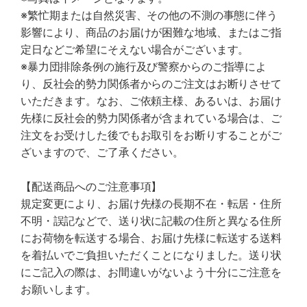
※繁忙期または自然災害、その他の不測の事態に伴う
影響により、商品のお届けが困難な地域、またはご指
定日などご希望にそえない場合がございます。
※暴力団排除条例の施行及び警察からのご指導によ
り、反社会的勢力関係者からのご注文はお断りさせて
いただきます。なお、ご依頼主様、あるいは、お届け
先様に反社会的勢力関係者が含まれている場合は、ご
注文をお受けした後でもお取引をお断りすることがご
ざいますので、ご了承ください。
【配送商品へのご注意事項】
規定変更により、お届け先様の長期不在・転居・住所
不明・誤記などで、送り状に記載の住所と異なる住所
にお荷物を転送する場合、お届け先様に転送する送料
を着払いでご負担いただくことになりました。送り状
にご記入の際は、お間違いがないよう十分にご注意を
お願いします。