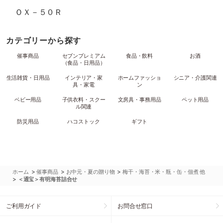
ＯＸ－５０Ｒ
カテゴリーから探す
催事商品
セブンプレミアム
食品・飲料
お酒
（食品・日用品）
生活雑貨・日用品
インテリア・家
ホームファッショ
シニア・介護関連
具・家電
ン
ベビー用品
子供衣料・スクー
文房具・事務用品
ペット用品
ル関連
防災用品
ハコストック
ギフト
>
>
>
ホーム
催事商品
お中元・夏の贈り物
梅干・海苔・米・瓶・缶・佃煮 他
>
＜通宝＞有明海苔詰合せ
ご利用ガイド
お問合せ窓口