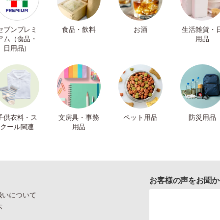
セブンプレミ
食品・飲料
お酒
生活雑貨・
アム（食品・
用品
日用品）
子供衣料・ス
文房具・事務
ペット用品
防災用品
クール関連
用品
お客様の声をお聞か
扱いについて
示