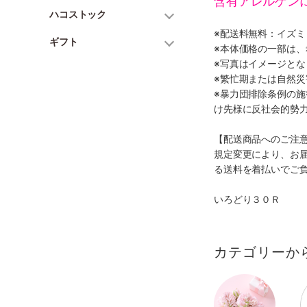
含有アレルゲン
ハコストック
※配送料無料：イズ
ギフト
※本体価格の一部は
※写真はイメージとな
※繁忙期または自然
※暴力団排除条例の
け先様に反社会的勢
【配送商品へのご注
規定変更により、お
る送料を着払いでご
いろどり３０Ｒ
カテゴリーか