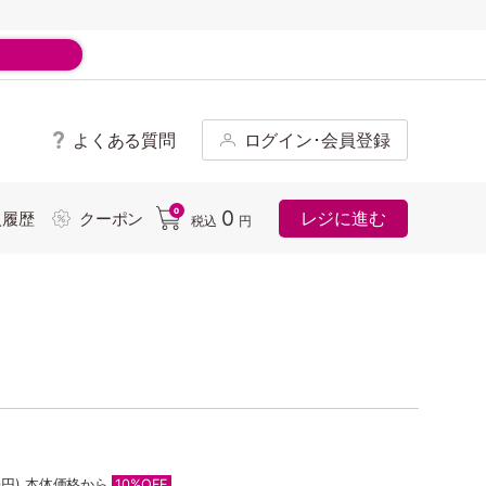
よくある質問
ログイン･会員登録
ド
0
0
レジに進む
入履歴
クーポン
税込
円
0円)
本体価格から
10%OFF