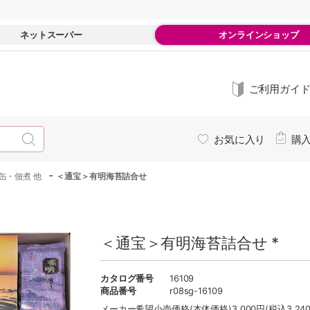
ネットスーパー
オンラインショップ
ご利用ガイ
お気に入り
購
-
缶・佃煮 他
＜通宝＞有明海苔詰合せ
＜通宝＞有明海苔詰合せ *
カタログ番号
16109
商品番号
r08sg-16109
メーカー希望小売価格
(本体価格)3,000円(税込3,24