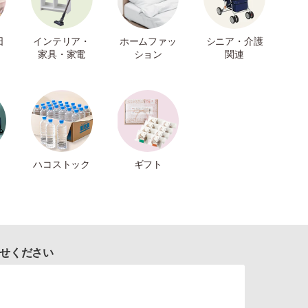
日
インテリア・
ホームファッ
シニア・介護
家具・家電
ション
関連
ハコストック
ギフト
せください