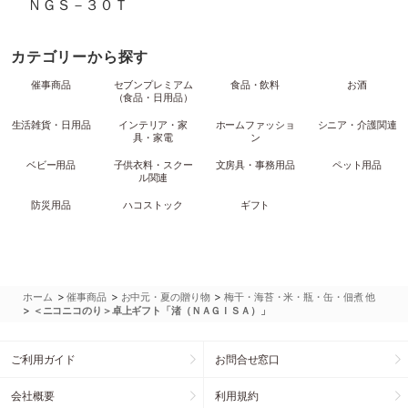
ＮＧＳ－３０Ｔ
カテゴリーから探す
催事商品
セブンプレミアム
食品・飲料
お酒
（食品・日用品）
生活雑貨・日用品
インテリア・家
ホームファッショ
シニア・介護関連
具・家電
ン
ベビー用品
子供衣料・スクー
文房具・事務用品
ペット用品
ル関連
防災用品
ハコストック
ギフト
>
>
>
ホーム
催事商品
お中元・夏の贈り物
梅干・海苔・米・瓶・缶・佃煮 他
>
＜ニコニコのり＞卓上ギフト「渚（ＮＡＧＩＳＡ）」
ご利用ガイド
お問合せ窓口
会社概要
利用規約