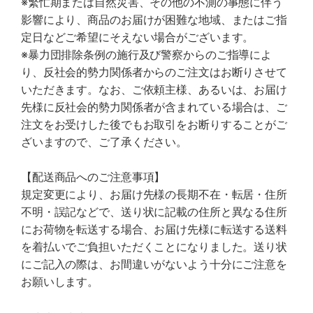
※繁忙期または自然災害、その他の不測の事態に伴う
影響により、商品のお届けが困難な地域、またはご指
定日などご希望にそえない場合がございます。
※暴力団排除条例の施行及び警察からのご指導によ
り、反社会的勢力関係者からのご注文はお断りさせて
いただきます。なお、ご依頼主様、あるいは、お届け
先様に反社会的勢力関係者が含まれている場合は、ご
注文をお受けした後でもお取引をお断りすることがご
ざいますので、ご了承ください。
【配送商品へのご注意事項】
規定変更により、お届け先様の長期不在・転居・住所
不明・誤記などで、送り状に記載の住所と異なる住所
にお荷物を転送する場合、お届け先様に転送する送料
を着払いでご負担いただくことになりました。送り状
にご記入の際は、お間違いがないよう十分にご注意を
お願いします。