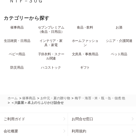
ＮＴＦ－３０Ｇ
カテゴリーから探す
催事商品
セブンプレミアム
食品・飲料
お酒
（食品・日用品）
生活雑貨・日用品
インテリア・家
ホームファッショ
シニア・介護関連
具・家電
ン
ベビー用品
子供衣料・スクー
文房具・事務用品
ペット用品
ル関連
防災用品
ハコストック
ギフト
>
>
>
ホーム
催事商品
お中元・夏の贈り物
梅干・海苔・米・瓶・缶・佃煮 他
>
＜大森屋＞卓上のりふりかけ詰合せ
ご利用ガイド
お問合せ窓口
会社概要
利用規約