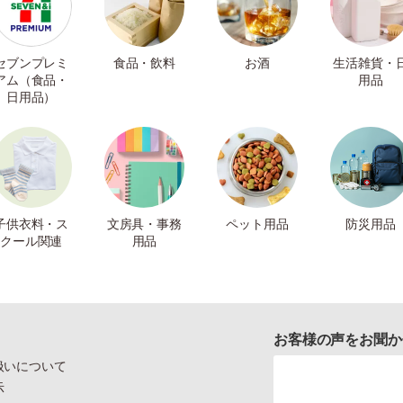
セブンプレミ
食品・飲料
お酒
生活雑貨・
アム（食品・
用品
日用品）
子供衣料・ス
文房具・事務
ペット用品
防災用品
クール関連
用品
お客様の声をお聞か
扱いについて
示