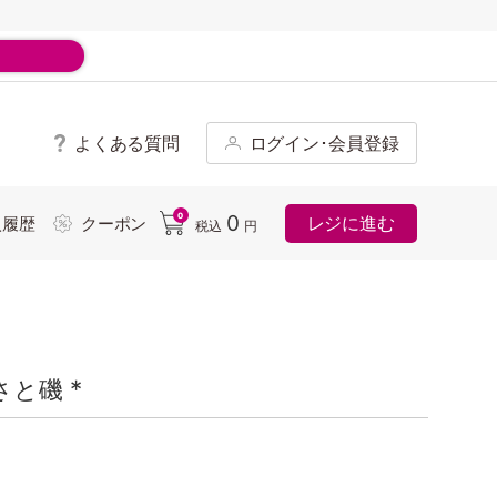
よくある質問
ログイン･会員登録
ド
0
0
レジに進む
入履歴
クーポン
税込
円
と磯 *