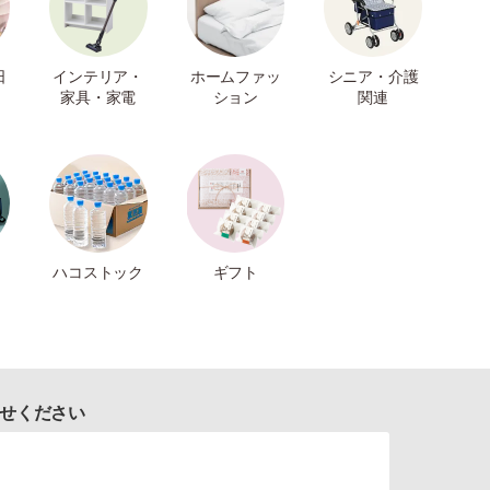
日
インテリア・
ホームファッ
シニア・介護
家具・家電
ション
関連
ハコストック
ギフト
せください