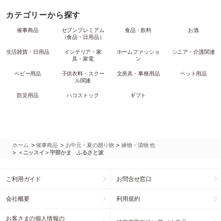
カテゴリーから探す
催事商品
セブンプレミアム
食品・飲料
お酒
（食品・日用品）
生活雑貨・日用品
インテリア・家
ホームファッショ
シニア・介護関連
具・家電
ン
ベビー用品
子供衣料・スクー
文房具・事務用品
ペット用品
ル関連
防災用品
ハコストック
ギフト
>
>
>
ホーム
催事商品
お中元・夏の贈り物
練物・漬物 他
>
＜ニッスイ＞宇部かま ふるさと波
ご利用ガイド
お問合せ窓口
会社概要
利用規約
お客さまの個人情報の