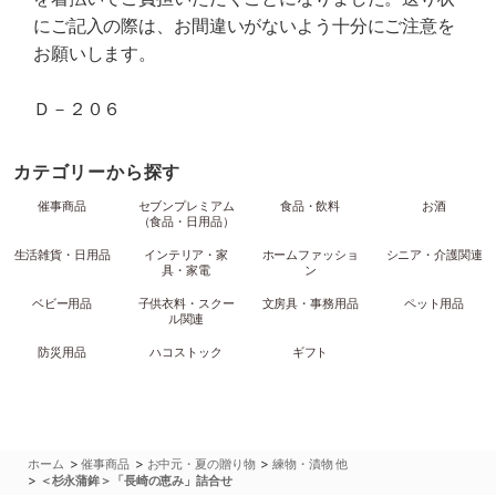
にご記入の際は、お間違いがないよう十分にご注意を
お願いします。
Ｄ－２０６
カテゴリーから探す
催事商品
セブンプレミアム
食品・飲料
お酒
（食品・日用品）
生活雑貨・日用品
インテリア・家
ホームファッショ
シニア・介護関連
具・家電
ン
ベビー用品
子供衣料・スクー
文房具・事務用品
ペット用品
ル関連
防災用品
ハコストック
ギフト
>
>
>
ホーム
催事商品
お中元・夏の贈り物
練物・漬物 他
>
＜杉永蒲鉾＞「長崎の恵み」詰合せ