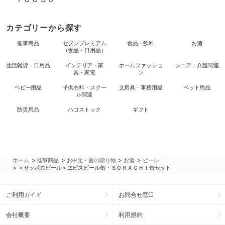
カテゴリーから探す
催事商品
セブンプレミアム
食品・飲料
お酒
（食品・日用品）
生活雑貨・日用品
インテリア・家
ホームファッショ
シニア・介護関連
具・家電
ン
ベビー用品
子供衣料・スクー
文房具・事務用品
ペット用品
ル関連
防災用品
ハコストック
ギフト
>
>
>
>
ホーム
催事商品
お中元・夏の贈り物
お酒
ビール
>
＜サッポロビール＞ヱビスビール缶・ＳＯＲＡＣＨＩ缶セット
ご利用ガイド
お問合せ窓口
会社概要
利用規約