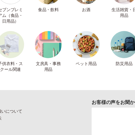
セブンプレミ
食品・飲料
お酒
生活雑貨・
アム（食品・
用品
日用品）
子供衣料・ス
文房具・事務
ペット用品
防災用品
クール関連
用品
お客様の声をお聞か
扱いについて
示