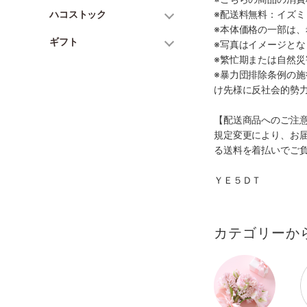
ハコストック
※配送料無料：イズ
※本体価格の一部は
ギフト
※写真はイメージとな
※繁忙期または自然
※暴力団排除条例の
け先様に反社会的勢
【配送商品へのご注
規定変更により、お
る送料を着払いでご
ＹＥ５ＤＴ
カテゴリーか