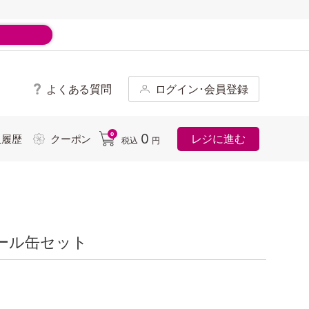
よくある質問
ログイン･会員登録
ド
0
0
レジに進む
入履歴
クーポン
税込
円
ール缶セット