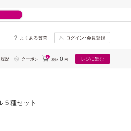
よくある質問
ログイン･会員登録
ド
0
0
レジに進む
入履歴
クーポン
税込
円
ル５種セット