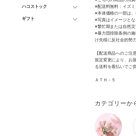
ハコストック
※配送料無料：イズ
※本体価格の一部は
ギフト
※写真はイメージとな
※繁忙期または自然
※暴力団排除条例の
け先様に反社会的勢
【配送商品へのご注
規定変更により、お
る送料を着払いでご
ＡＴＨ－５
カテゴリーか