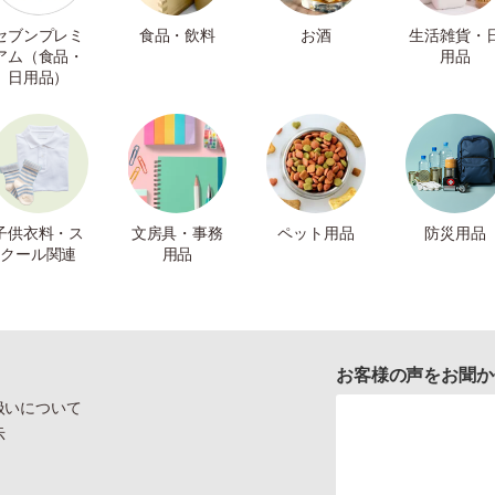
セブンプレミ
食品・飲料
お酒
生活雑貨・
アム（食品・
用品
日用品）
子供衣料・ス
文房具・事務
ペット用品
防災用品
クール関連
用品
お客様の声をお聞か
扱いについて
示