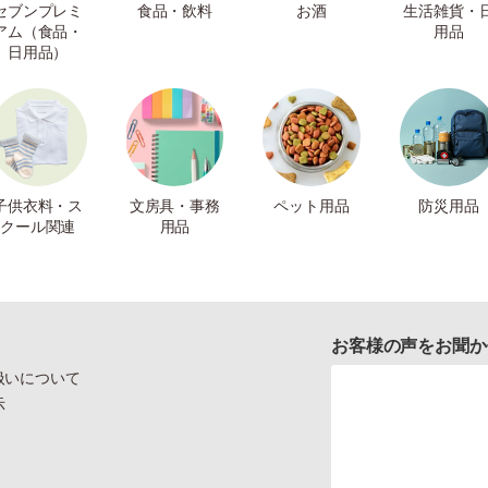
セブンプレミ
食品・飲料
お酒
生活雑貨・
アム（食品・
用品
日用品）
子供衣料・ス
文房具・事務
ペット用品
防災用品
クール関連
用品
お客様の声をお聞か
扱いについて
示