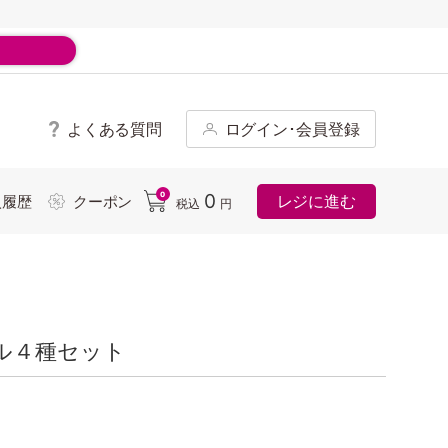
よくある質問
ログイン･会員登録
ド
0
0
レジに進む
入履歴
クーポン
税込
円
ル４種セット