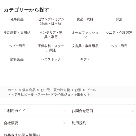
カテゴリーから探す
催事商品
セブンプレミアム
食品・飲料
お酒
（食品・日用品）
生活雑貨・日用品
インテリア・家
ホームファッショ
シニア・介護関連
具・家電
ン
ベビー用品
子供衣料・スクー
文房具・事務用品
ペット用品
ル関連
防災用品
ハコストック
ギフト
>
>
>
>
ホーム
催事商品
お中元・夏の贈り物
お酒
ビール
>
＜アサヒビール＞スーパードライ生ジョッキ缶セット
ご利用ガイド
お問合せ窓口
会社概要
利用規約
お客さまの個人情報の