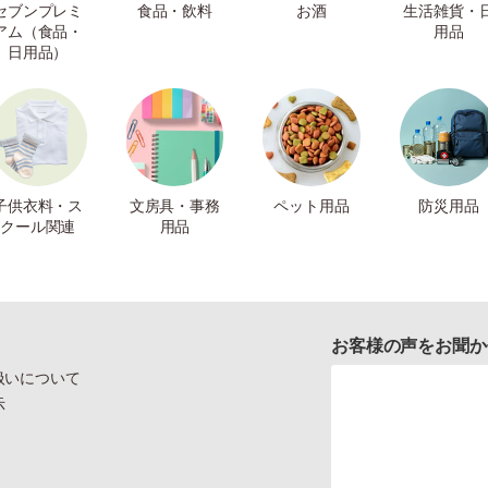
セブンプレミ
食品・飲料
お酒
生活雑貨・
アム（食品・
用品
日用品）
子供衣料・ス
文房具・事務
ペット用品
防災用品
クール関連
用品
お客様の声をお聞か
扱いについて
示