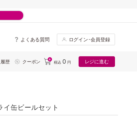
よくある質問
ログイン･会員登録
ド
0
0
レジに進む
入履歴
クーポン
税込
円
ライ缶ビールセット