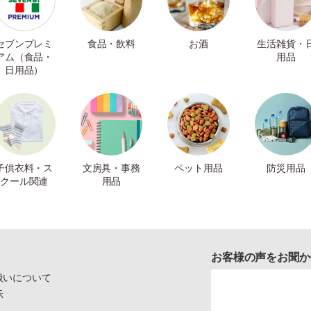
セブンプレミ
食品・飲料
お酒
生活雑貨・
アム（食品・
用品
日用品）
子供衣料・ス
文房具・事務
ペット用品
防災用品
クール関連
用品
お客様の声をお聞か
扱いについて
示