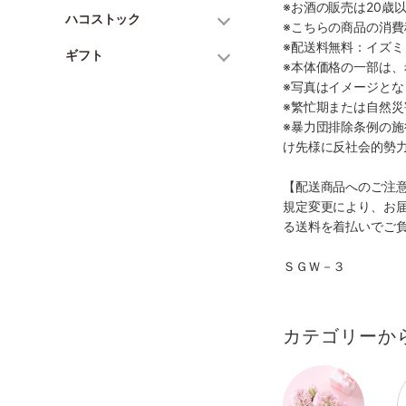
※お酒の販売は20歳
ハコストック
※こちらの商品の消費
※配送料無料：イズ
ギフト
※本体価格の一部は
※写真はイメージとな
※繁忙期または自然
※暴力団排除条例の
け先様に反社会的勢
【配送商品へのご注
規定変更により、お
る送料を着払いでご
ＳＧＷ－３
カテゴリーか