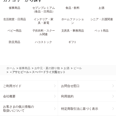
催事商品
セブンプレミアム
食品・飲料
お酒
（食品・日用品）
生活雑貨・日用品
インテリア・家
ホームファッショ
シニア・介護関連
具・家電
ン
ベビー用品
子供衣料・スクー
文房具・事務用品
ペット用品
ル関連
防災用品
ハコストック
ギフト
>
>
>
>
ホーム
催事商品
お中元・夏の贈り物
お酒
ビール
>
＜アサヒビール＞スーパードライ大瓶セット
ご利用ガイド
お問合せ窓口
会社概要
利用規約
お客さまの個人情報の
特定商取引法に基づく表示
取扱いについて