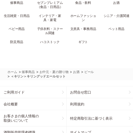
催事商品
セブンプレミアム
食品・飲料
お酒
（食品・日用品）
生活雑貨・日用品
インテリア・家
ホームファッショ
シニア・介護関連
具・家電
ン
ベビー用品
子供衣料・スクー
文房具・事務用品
ペット用品
ル関連
防災用品
ハコストック
ギフト
>
>
>
>
ホーム
催事商品
お中元・夏の贈り物
お酒
ビール
>
＜キリン＞キリングッドエールセット
ご利用ガイド
お問合せ窓口
会社概要
利用規約
お客さまの個人情報の
特定商取引法に基づく表示
取扱いについて
酒類販売管理者標識
サイトマップ