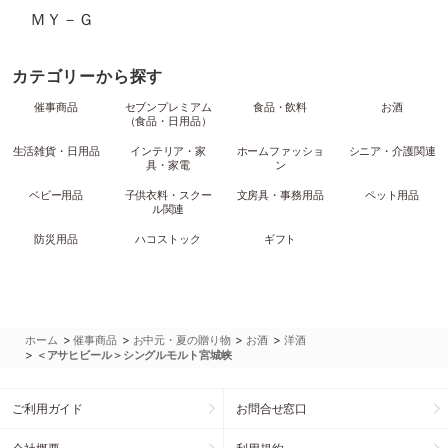
ＭＹ－Ｇ
カテゴリーから探す
催事商品
セブンプレミアム
食品・飲料
お酒
（食品・日用品）
生活雑貨・日用品
インテリア・家
ホームファッショ
シニア・介護関連
具・家電
ン
ベビー用品
子供衣料・スクー
文房具・事務用品
ペット用品
ル関連
防災用品
ハコストック
ギフト
>
>
>
>
ホーム
催事商品
お中元・夏の贈り物
お酒
洋酒
>
＜アサヒビール＞シングルモルト宮城峡
ご利用ガイド
お問合せ窓口