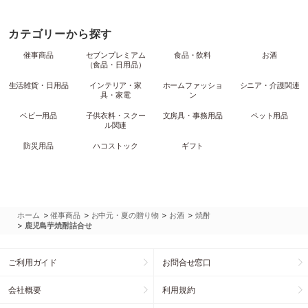
カテゴリーから探す
催事商品
セブンプレミアム
食品・飲料
お酒
（食品・日用品）
生活雑貨・日用品
インテリア・家
ホームファッショ
シニア・介護関連
具・家電
ン
ベビー用品
子供衣料・スクー
文房具・事務用品
ペット用品
ル関連
防災用品
ハコストック
ギフト
>
>
>
>
ホーム
催事商品
お中元・夏の贈り物
お酒
焼酎
>
鹿児島芋焼酎詰合せ
ご利用ガイド
お問合せ窓口
会社概要
利用規約