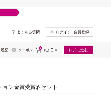
よくある質問
ログイン･会員登録
ド
0
0
レジに進む
入履歴
クーポン
税込
円
ション金賞受賞酒セット