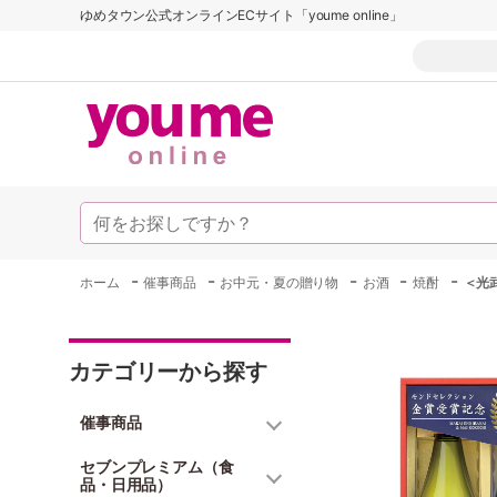
ゆめタウン公式オンラインECサイト「youme online」
-
-
-
-
-
ホーム
催事商品
お中元・夏の贈り物
お酒
焼酎
＜光
カテゴリーから探す
催事商品
セブンプレミアム（食
品・日用品）