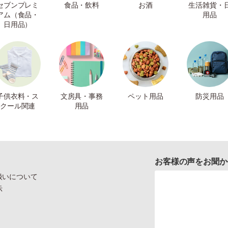
セブンプレミ
食品・飲料
お酒
生活雑貨・
アム（食品・
用品
日用品）
子供衣料・ス
文房具・事務
ペット用品
防災用品
クール関連
用品
お客様の声をお聞か
扱いについて
示