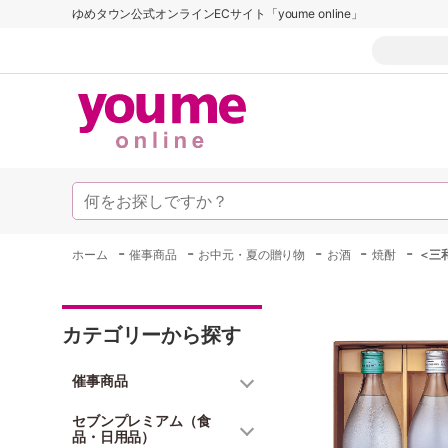
ゆめタウン公式オンラインECサイト「youme online」
-
-
-
-
-
ホーム
催事商品
お中元・夏の贈り物
お酒
焼酎
＜三
カテゴリーから探す
催事商品
セブンプレミアム（食
品・日用品）