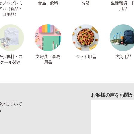
セブンプレミ
食品・飲料
お酒
生活雑貨・
アム（食品・
用品
日用品）
子供衣料・ス
文房具・事務
ペット用品
防災用品
クール関連
用品
お客様の声をお聞か
扱いについて
示