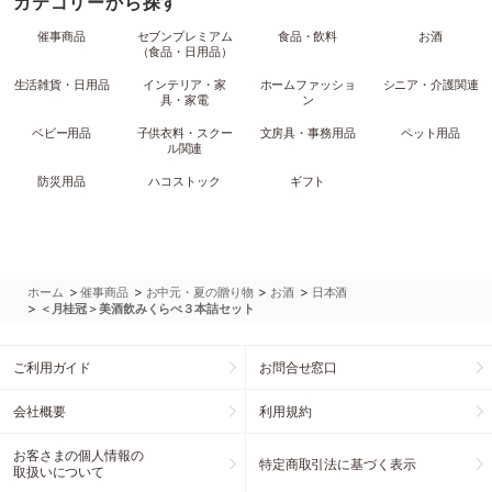
カテゴリーから探す
催事商品
セブンプレミアム
食品・飲料
お酒
（食品・日用品）
生活雑貨・日用品
インテリア・家
ホームファッショ
シニア・介護関連
具・家電
ン
ベビー用品
子供衣料・スクー
文房具・事務用品
ペット用品
ル関連
防災用品
ハコストック
ギフト
>
>
>
>
ホーム
催事商品
お中元・夏の贈り物
お酒
日本酒
>
＜月桂冠＞美酒飲みくらべ３本詰セット
ご利用ガイド
お問合せ窓口
会社概要
利用規約
お客さまの個人情報の
特定商取引法に基づく表示
取扱いについて