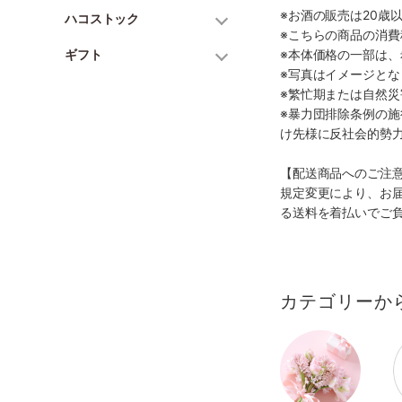
※お酒の販売は20歳
ハコストック
※こちらの商品の消費
ギフト
※本体価格の一部は
※写真はイメージとな
※繁忙期または自然
※暴力団排除条例の
け先様に反社会的勢
【配送商品へのご注
規定変更により、お
る送料を着払いでご
カテゴリーか