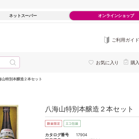
ネットスーパー
オンラインショップ
ご利用ガイ
お気に入り
購
海山特別本醸造２本セット
八海山特別本醸造２本セット
カタログ番号
17904