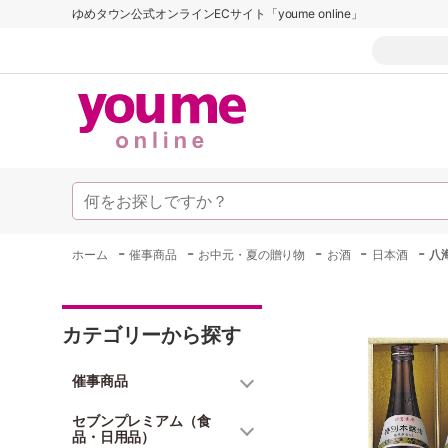
ゆめタウン公式オンラインECサイト「youme online」
-
-
-
-
-
ホーム
催事商品
お中元・夏の贈り物
お酒
日本酒
八
カテゴリーから探す
催事商品
セブンプレミアム（食
品・日用品）