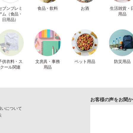
セブンプレミ
食品・飲料
お酒
生活雑貨・
アム（食品・
用品
日用品）
子供衣料・ス
文房具・事務
ペット用品
防災用品
クール関連
用品
お客様の声をお聞か
扱いについて
示