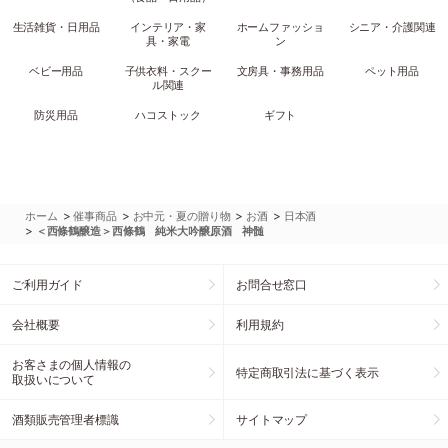
生活雑貨・日用品
インテリア・家
ホームファッショ
シニア・介護関連
具・家電
ン
ベビー用品
子供衣料・スクー
文房具・事務用品
ペット用品
ル関連
防災用品
ハコストック
ギフト
>
>
>
>
ホーム
催事商品
お中元・夏の贈り物
お酒
日本酒
>
＜西條鶴醸造＞西條鶴 純米大吟醸原酒 神髄
ご利用ガイド
お問合せ窓口
会社概要
利用規約
お客さまの個人情報の
特定商取引法に基づく表示
取扱いについて
酒類販売管理者標識
サイトマップ