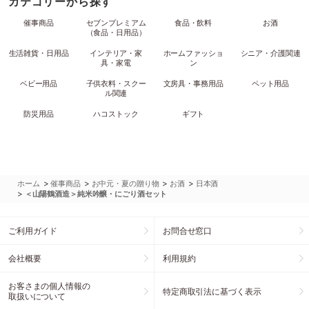
カテゴリーから探す
催事商品
セブンプレミアム
食品・飲料
お酒
（食品・日用品）
生活雑貨・日用品
インテリア・家
ホームファッショ
シニア・介護関連
具・家電
ン
ベビー用品
子供衣料・スクー
文房具・事務用品
ペット用品
ル関連
防災用品
ハコストック
ギフト
>
>
>
>
ホーム
催事商品
お中元・夏の贈り物
お酒
日本酒
>
＜山陽鶴酒造＞純米吟醸・にごり酒セット
ご利用ガイド
お問合せ窓口
会社概要
利用規約
お客さまの個人情報の
特定商取引法に基づく表示
取扱いについて