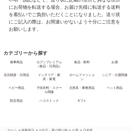
にお荷物を転送する場合、お届け先様に転送する送料
を着払いでご負担いただくことになりました。送り状
にご記入の際は、お間違いがないよう十分にご注意を
お願いします。
カテゴリーから探す
催事商品
セブンプレミアム
食品・飲料
お酒
（食品・日用品）
生活雑貨・日用品
インテリア・家
ホームファッショ
シニア・介護関連
具・家電
ン
ベビー用品
子供衣料・スクー
文房具・事務用品
ペット用品
ル関連
防災用品
ハコストック
ギフト
>
>
>
>
ホーム
催事商品
お中元・夏の贈り物
お酒
日本酒