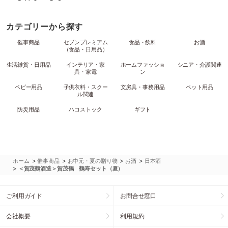
カテゴリーから探す
催事商品
セブンプレミアム
食品・飲料
お酒
（食品・日用品）
生活雑貨・日用品
インテリア・家
ホームファッショ
シニア・介護関連
具・家電
ン
ベビー用品
子供衣料・スクー
文房具・事務用品
ペット用品
ル関連
防災用品
ハコストック
ギフト
>
>
>
>
ホーム
催事商品
お中元・夏の贈り物
お酒
日本酒
>
＜賀茂鶴酒造＞賀茂鶴 鶴寿セット（夏）
ご利用ガイド
お問合せ窓口
会社概要
利用規約