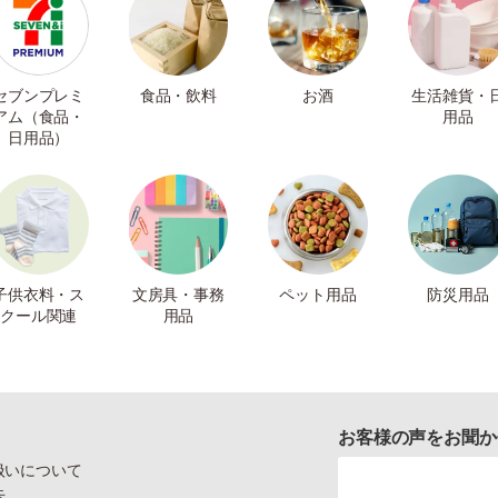
セブンプレミ
食品・飲料
お酒
生活雑貨・
アム（食品・
用品
日用品）
子供衣料・ス
文房具・事務
ペット用品
防災用品
クール関連
用品
お客様の声をお聞か
扱いについて
示