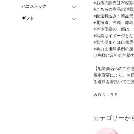
※お酒の販売は20歳
ハコストック
※こちらの商品の消費
※配送料込み：商品
ギフト
※北海道、沖縄、離
※本体価格の一部は
※写真はイメージとな
※繁忙期または自然
※暴力団排除条例の
け先様に反社会的勢
【配送商品へのご注
規定変更により、お
る送料を着払いでご
ＷＤＧ－５Ｂ
カテゴリーか