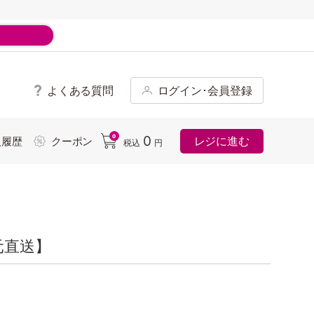
よくある質問
ログイン･会員登録
ド
0
0
レジに進む
入履歴
クーポン
税込
円
元直送】