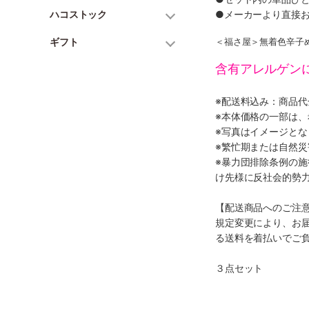
ハコストック
●メーカーより直接
ギフト
＜福さ屋＞無着色辛子め
含有アレルゲン
※配送料込み：商品
※本体価格の一部は
※写真はイメージとな
※繁忙期または自然
※暴力団排除条例の
け先様に反社会的勢
【配送商品へのご注
規定変更により、お
る送料を着払いでご
３点セット