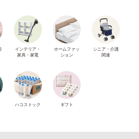
日
インテリア・
ホームファッ
シニア・介護
家具・家電
ション
関連
ハコストック
ギフト