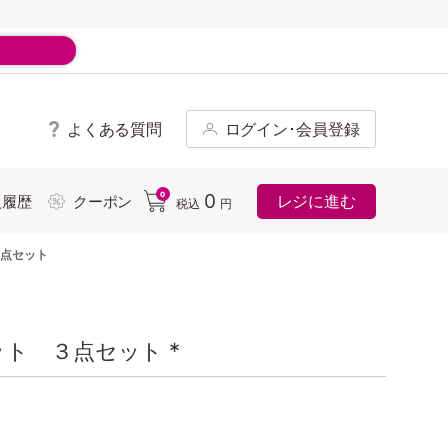
よくある質問
ログイン･会員登録
ド
0
0
レジに進む
入履歴
クーポン
税込
円
点セット
ト ３点セット *