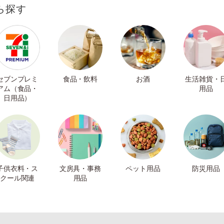
ら探す
セブンプレミ
食品・飲料
お酒
生活雑貨・
アム（食品・
用品
日用品）
子供衣料・ス
文房具・事務
ペット用品
防災用品
クール関連
用品