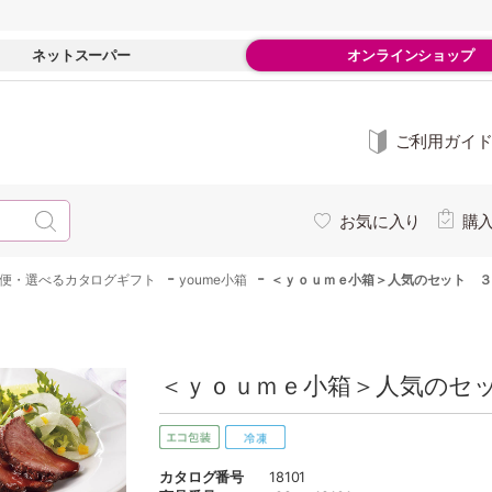
ネットスーパー
オンラインショップ
ご利用ガイ
お気に入り
購
-
-
お便・選べるカタログギフト
youme小箱
＜ｙｏｕｍｅ小箱＞人気のセット ３
＜ｙｏｕｍｅ小箱＞人気のセッ
カタログ番号
18101