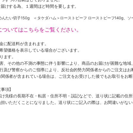
お届けする為、１週間ほど時間を要します。
んたい切子150g ＜タケダハム＞ローストビーフ ローストビーフ140g、ソース
についてはこちらをご覧ください。
代金に配送料が含まれます。
、希望価格を表示している場合がございます。
ります。
災害、その他の不測の事態に伴う影響により、商品のお届けが困難な地域
施行及び警察からのご指導により、反社会的勢力関係者からのご注文はお
力関係者が含まれている場合は、ご注文をお受けした後でもお取引をお断
意事項】
届け先様の長期不在・転居・住所不明・誤記などで、送り状に記載の住所
負担いただくことになりました。送り状にご記入の際は、お間違いがない