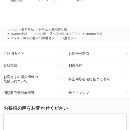
防災用品
ハコストック
ギフト
>
>
ホーム
催事商品
お中元・夏の贈り物
>
>
youme小箱・ごっつお便・選べるカタログギフト
youme小箱
>
＜ｙｏｕｍｅ小箱＞北海道セット ３点セット
ご利用ガイド
お問合せ窓口
会社概要
利用規約
お客さまの個人情報の
特定商取引法に基づく表示
取扱いについて
酒類販売管理者標識
サイトマップ
お客様の声をお聞かせください