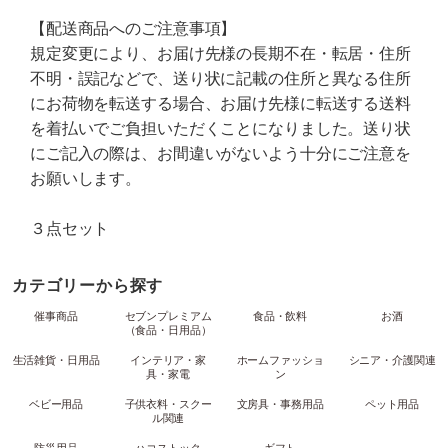
【配送商品へのご注意事項】
規定変更により、お届け先様の長期不在・転居・住所
不明・誤記などで、送り状に記載の住所と異なる住所
にお荷物を転送する場合、お届け先様に転送する送料
を着払いでご負担いただくことになりました。送り状
にご記入の際は、お間違いがないよう十分にご注意を
お願いします。
３点セット
カテゴリーから探す
催事商品
セブンプレミアム
食品・飲料
お酒
（食品・日用品）
生活雑貨・日用品
インテリア・家
ホームファッショ
シニア・介護関連
具・家電
ン
ベビー用品
子供衣料・スクー
文房具・事務用品
ペット用品
ル関連