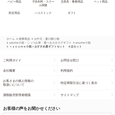
ベビー用品
子供衣料・スクー
文房具・事務用品
ペット用品
ル関連
防災用品
ハコストック
ギフト
>
>
ホーム
催事商品
お中元・夏の贈り物
>
>
youme小箱・ごっつお便・選べるカタログギフト
youme小箱
>
＜ｙｏｕｍｅ小箱＞おすすめ夏ギフトセット ４点セット
ご利用ガイド
お問合せ窓口
会社概要
利用規約
お客さまの個人情報の
特定商取引法に基づく表示
取扱いについて
酒類販売管理者標識
サイトマップ
お客様の声をお聞かせください