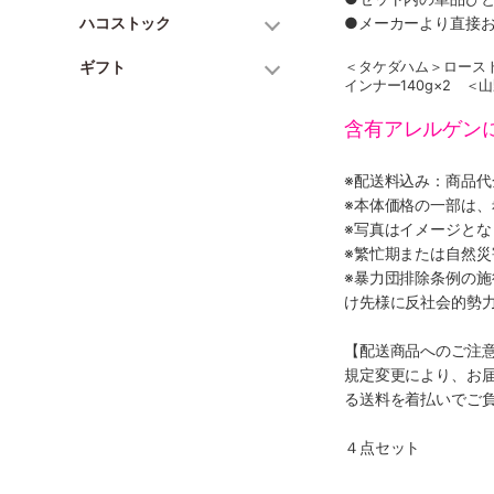
ハコストック
●メーカーより直接
ギフト
＜タケダハム＞ロースト
インナー140g×2 ＜
含有アレルゲン
※配送料込み：商品
※本体価格の一部は
※写真はイメージとな
※繁忙期または自然
※暴力団排除条例の
け先様に反社会的勢
【配送商品へのご注
規定変更により、お
る送料を着払いでご
４点セット