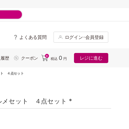
よくある質問
ログイン･会員登録
ド
0
0
レジに進む
入履歴
クーポン
税込
円
ト ４点セット
メセット ４点セット *