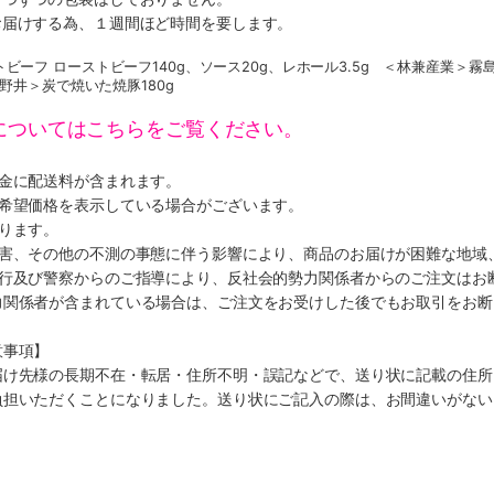
お届けする為、１週間ほど時間を要します。
ビーフ ローストビーフ140g、ソース20g、レホール3.5g ＜林兼産業＞霧
山野井＞炭で焼いた焼豚180g
についてはこちらをご覧ください。
代金に配送料が含まれます。
、希望価格を表示している場合がございます。
ります。
災害、その他の不測の事態に伴う影響により、商品のお届けが困難な地域
施行及び警察からのご指導により、反社会的勢力関係者からのご注文はお
力関係者が含まれている場合は、ご注文をお受けした後でもお取引をお断
意事項】
届け先様の長期不在・転居・住所不明・誤記などで、送り状に記載の住所
負担いただくことになりました。送り状にご記入の際は、お間違いがない