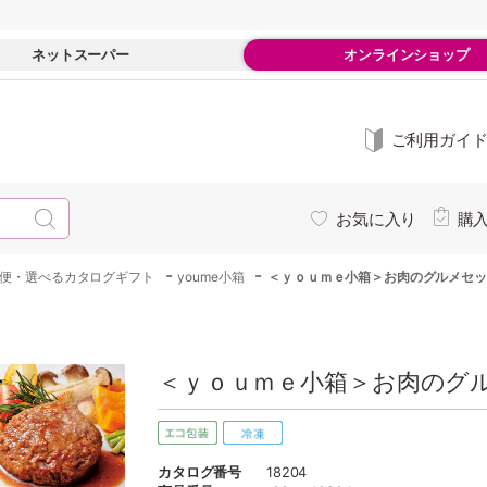
ネットスーパー
オンラインショップ
ご利用ガイ
お気に入り
購
-
-
お便・選べるカタログギフト
youme小箱
＜ｙｏｕｍｅ小箱＞お肉のグルメセッ
＜ｙｏｕｍｅ小箱＞お肉のグル
カタログ番号
18204