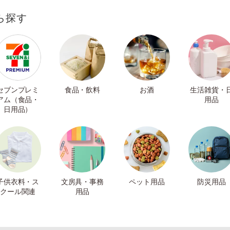
ら探す
セブンプレミ
食品・飲料
お酒
生活雑貨・
アム（食品・
用品
日用品）
子供衣料・ス
文房具・事務
ペット用品
防災用品
クール関連
用品